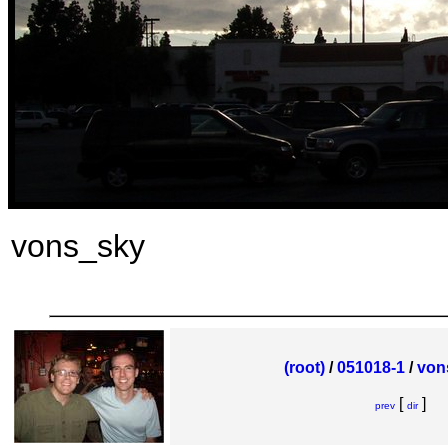
vons_sky
(root)
/
051018-1
/
von
[
]
prev
dir